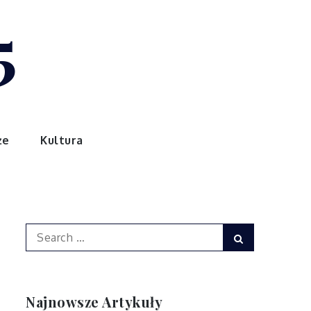
5
że
Kultura
Search
Search
for:
Najnowsze Artykuły