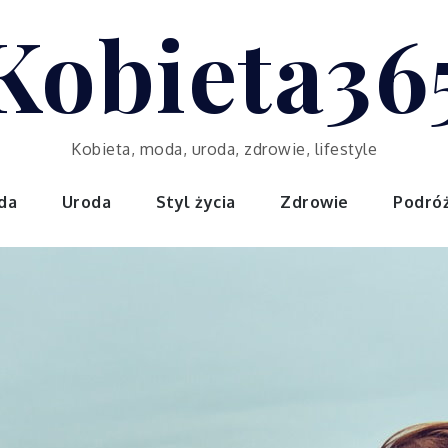
Kobieta36
Kobieta, moda, uroda, zdrowie, lifestyle
da
Uroda
Styl życia
Zdrowie
Podró