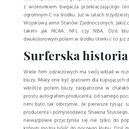
z wizerunkiem biegacza przekraczającego lin
ogromnym C na środku. Już w latach trzydziest
Wojskową armii Stanów Zjednoczonych. Jakiś cz
takimi jak NCAA, NFL czy NBA. Dziś blu
dwukolorowym polem w środku literki c to już 
Surferska historia
Wiele firm odzieżowych ma swój wkład w rozwój
bluzy. Miały one być gratisem dla kupujących 
wkrótce potem bluzy zaopatrzone w charakt
prostu autografem producenta, od samego począ
nimi było tak olbrzymie, że pierwsze tysiąc 
producenta i pomysłodawcę Shawna Stussego. B
niewątpliwie przyczyniła się nie tylko do pop
którym można pójść do nocnego klubu. Dziś d