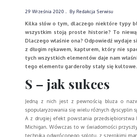
29 Września 2020
By
Redakcja Serwisu
Kilka słów o tym, dlaczego niektóre typy bl
wszystkim stoją proste historie? To niewą
Dlaczego właśnie ona? Odpowiedź wydaje się
z długim rękawem, kapturem, który nie spa
tych wszystkich elementów daje nam właśnie
tego elementu garderoby stały się kultowe
S – jak sukces
Jedną z nich jest z pewnością bluza o na
spopularyzowania się wielu różnych dyscyplin s
A z drugiej efekt powstania przedsiębiorstwa 
Michigan. Wówczas to w świadomości przyszły
techniką odwróconego splotu, z szerokimi man