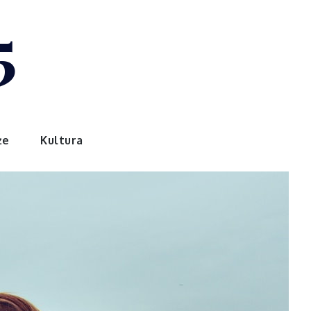
5
że
Kultura