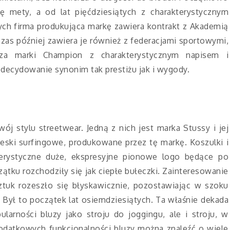
ię mety, a od lat pięćdziesiątych z charakterystycznym
ych firma produkująca markę zawiera kontrakt z Akademią
as później zawiera je również z federacjami sportowymi,
za marki Champion z charakterystycznym napisem i
zdecydowanie synonim tak prestiżu jak i wygody.
 stylu streetwear. Jedną z nich jest marka Stussy i jej
deski surfingowe, produkowane przez tę markę. Koszulki i
erystyczne duże, ekspresyjne pionowe logo będące po
tku rozchodziły się jak ciepłe bułeczki. Zainteresowanie
sztuk rozeszło się błyskawicznie, pozostawiając w szoku
ył to początek lat osiemdziesiątych. Ta właśnie dekada
ularności bluzy jako stroju do joggingu, ale i stroju, w
odatkowych funkcjonalności bluzy można znaleźć o wiele