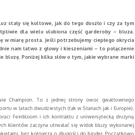
uz stały się kultowe, jak do tego doszło i czy za tym
tpliwie dla wielu ulubiona część garderoby – bluza.
 w miarę prosta. Jeśli potrzebujemy ciepłego okrycia
dnie nam łatwo z głowy i kieszeniami – to połączenie
 bluzę. Poniżej kilka słów o tym, jakie wybrane marki
.
zwie Champion. To z jednej strony owoc gwałtownego
portu w latach dwudziestych (tak w Stanach jak i Europie).
braci Feinbloom i ich kontraktu z uniwersytecką drużyną
ch klientów zaczyna utrwalać się widok bluzy wykonanej
kietami, bez kołnierza o długości do bioder. Początkowo