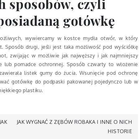
h sposobów, czyli
posiadaną gotówkę
możliwych, wywiercamy w kostce mydła otwór, w który
. Sposób drugi, jeśli jest taka możliwość pod wyściółkę
t, zwijając w możliwie jak najwęższy i jak najmniejszy
ce lub pomadce ochronnej. Sposób czwarty to włożenie
j zawierała listek gumy do żucia. Wsunięcie pod ochronę
chować gotówkę do podpaski pakowanej pojedynczo lub w
miękkiego plastiku.
JAK
JAK WYGNAĆ Z ZĘBÓW ROBAKA I INNE O NICH
HISTORIE