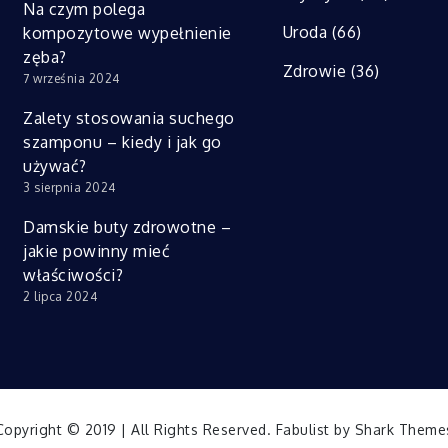
Na czym polega
Uroda
(66)
kompozytowe wypełnienie
zęba?
Zdrowie
(36)
7 września 2024
Zalety stosowania suchego
szamponu – kiedy i jak go
używać?
3 sierpnia 2024
Damskie buty zdrowotne –
jakie powinny mieć
właściwości?
2 lipca 2024
Copyright © 2019 | All Rights Reserved. Fabulist by
Shark Theme