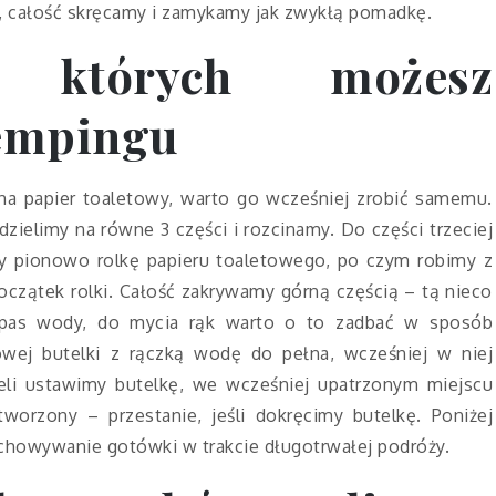
y, całość skręcamy i zamykamy jak zwykłą pomadkę.
, których możesz
kempingu
 papier toaletowy, warto go wcześniej zrobić samemu.
dzielimy na równe 3 części i rozcinamy. Do części trzeciej
my pionowo rolkę papieru toaletowego, po czym robimy z
czątek rolki. Całość zakrywamy górną częścią – tą nieco
zapas wody, do mycia rąk warto o to zadbać w sposób
owej butelki z rączką wodę do pełna, wcześniej w niej
eli ustawimy butelkę, we wcześniej upatrzonym miejscu
worzony – przestanie, jeśli dokręcimy butelkę. Poniżej
chowywanie gotówki w trakcie długotrwałej podróży.