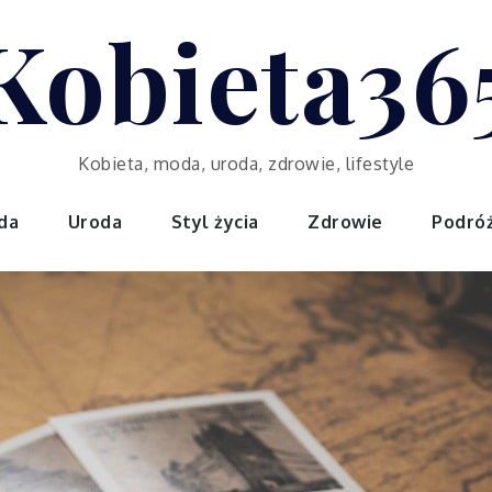
Kobieta36
Kobieta, moda, uroda, zdrowie, lifestyle
da
Uroda
Styl życia
Zdrowie
Podró