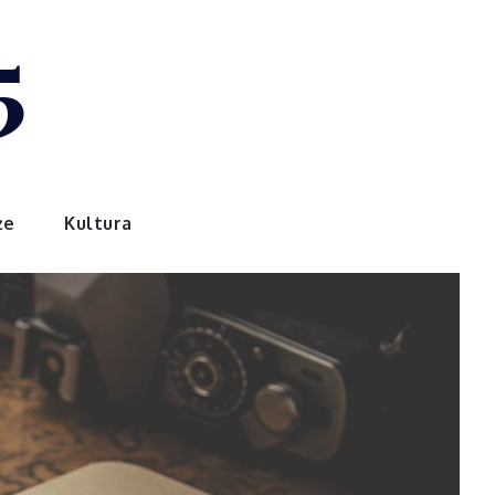
5
że
Kultura