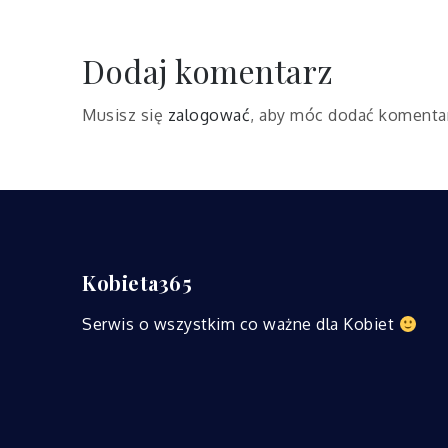
wpisu
Dodaj komentarz
Musisz się
zalogować
, aby móc dodać komenta
Kobieta365
Serwis o wszystkim co ważne dla Kobiet