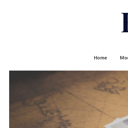
Skip
to
content
Home
Mo