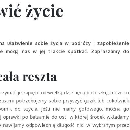
wić życie
na ułatwienie sobie życia w podróży i zapobieżenie
re mogą nas w jej trakcie spotkać. Zapraszamy do
cała reszta
ymać je zapięte niewielką dziecięcą pieluszkę, może to
Czasami potrzebujemy sobie przyszyć guzik lub cokolwiek
ybornik do szycia, jeśli nie mamy gotowego, można go
j oprawki po balsamie do ust, w której środek wkładamy
óry nawijamy odpowiednią długość nici w wybranym przez