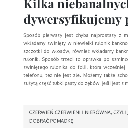
Kilka niebanalnyc
dywersyfikujemy 
Sposób pierwszy jest chyba najprostszy z 
wkładamy zwinięty w niewielki rulonik banknot
szczotki do włosów, również wkładamy bankno
rulonik. Sposób trzeci to oprawka po szmin
zwiniętego rulonika do folii, która wcześnie
telefonu, też nie jest złe. Możemy także s
zużytą część tubki pasty do zębów, jeśli jest z 
Nawigacja
CZERWIEŃ CZERWIENI I NIERÓWNA, CZYLI 
DOBRAĆ POMADKĘ