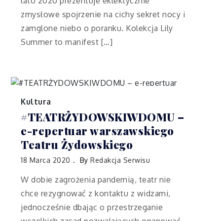
lato 2020 prezentuje eklektycznie
zmysłowe spojrzenie na cichy sekret nocy i
zamglone niebo o poranku. Kolekcja Lily
Summer to manifest […]
Kultura
#TEATRŻYDOWSKIWDOMU –
e-repertuar warszawskiego
Teatru Żydowskiego
18 Marca 2020
By
Redakcja Serwisu
W dobie zagrożenia pandemią, teatr nie
chce rezygnować z kontaktu z widzami,
jednocześnie dbając o przestrzeganie
wszelkich zasad pozwalających opanować