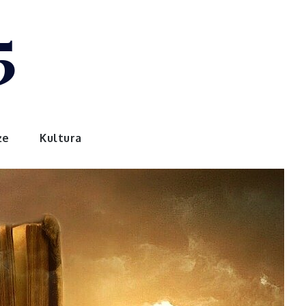
5
że
Kultura