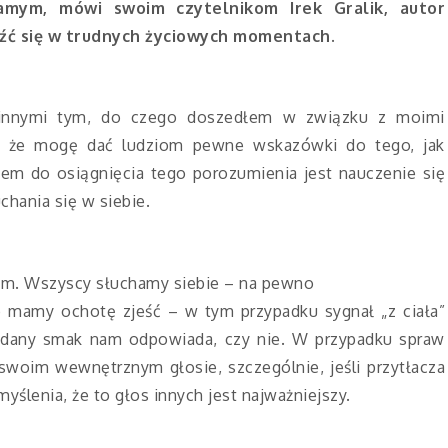
amym, mówi swoim czytelnikom Irek Gralik, autor
eźć się w trudnych życiowych momentach.
z innymi tym, do czego doszedłem w związku z moimi
ę, że mogę dać ludziom pewne wskazówki do tego, jak
em do osiągnięcia tego porozumienia jest nauczenie się
hania się w siebie.
nym. Wszyscy słuchamy siebie – na pewno
co mamy ochotę zjeść – w tym przypadku sygnał „z ciała”
y dany smak nam odpowiada, czy nie. W przypadku spraw
woim wewnętrznym głosie, szczególnie, jeśli przytłacza
yślenia, że to głos innych jest najważniejszy.