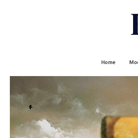
Skip
to
content
Home
Mo