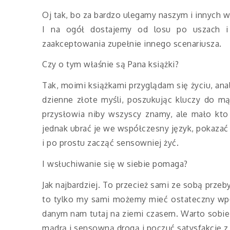
Oj tak, bo za bardzo ulegamy naszym i innych 
I na ogół dostajemy od losu po uszach i j
zaakceptowania zupełnie innego scenariusza.
Czy o tym właśnie są Pana książki?
Tak, moimi książkami przyglądam się życiu, ana
dzienne złote myśli, poszukując kluczy do mą
przysłowia niby wszyscy znamy, ale mało kto 
jednak ubrać je we współczesny język, pokazać 
i po prostu zacząć sensowniej żyć.
I wsłuchiwanie się w siebie pomaga?
Jak najbardziej. To przecież sami ze sobą prze
to tylko my sami możemy mieć ostateczny wpł
danym nam tutaj na ziemi czasem. Warto sobie 
mądrą i sensowną drogą i poczuć satysfakcję z 